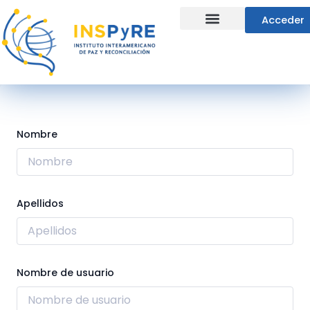
Ir
Acceder
al
contenido
Líneas Estratégicas
Nombre
Apellidos
Nombre de usuario