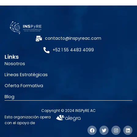
contacto@inspyreac.com
+52 1 55 4483 4099
Links
Nosotros
Líneas Estratégicas
Oferta Formativa
Blog
Copyright © 2024 INSPyRE AC
Esta organización opera
con el apoyo de
F
T
I
L
a
w
n
i
c
i
s
n