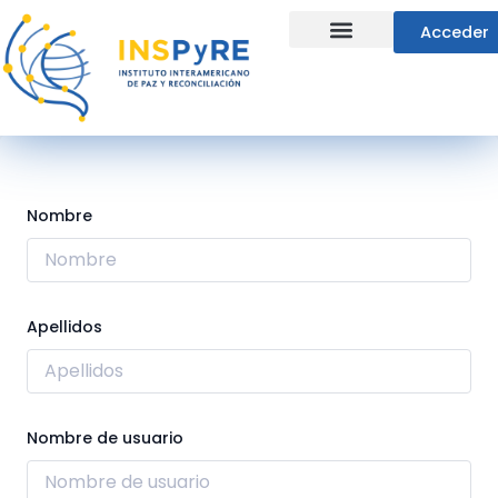
Ir
Acceder
al
contenido
Líneas Estratégicas
Nombre
Apellidos
Nombre de usuario