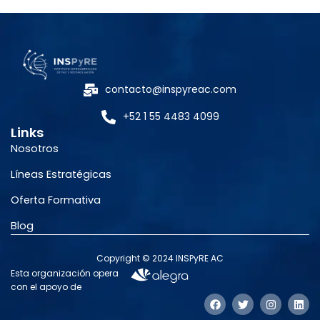
contacto@inspyreac.com
+52 1 55 4483 4099
Links
Nosotros
Líneas Estratégicas
Oferta Formativa
Blog
Copyright © 2024 INSPyRE AC
Esta organización opera
con el apoyo de
F
T
I
L
a
w
n
i
c
i
s
n