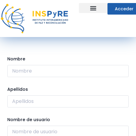
Ir
Acceder
al
contenido
Líneas Estratégicas
Nombre
Apellidos
Nombre de usuario