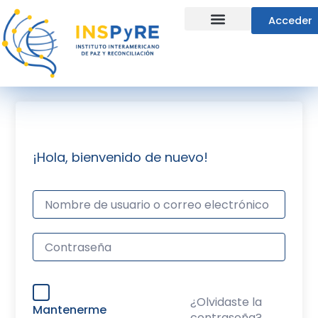
Ir
Acceder
al
contenido
Líneas Estratégicas
¡Hola, bienvenido de nuevo!
¿Olvidaste la
Mantenerme
contraseña?