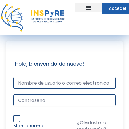
Ir
Acceder
al
contenido
Líneas Estratégicas
¡Hola, bienvenido de nuevo!
¿Olvidaste la
Mantenerme
contraseña?