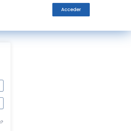
Acceder
a?