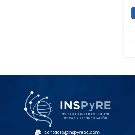
contacto@inspyreac.com