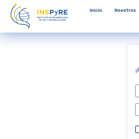
Ir
Inicio
Nosotros
al
contenido
¡