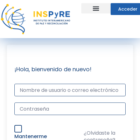
Ir
Acceder
al
contenido
Líneas Estratégicas
¡Hola, bienvenido de nuevo!
¿Olvidaste la
Mantenerme
contraseña?