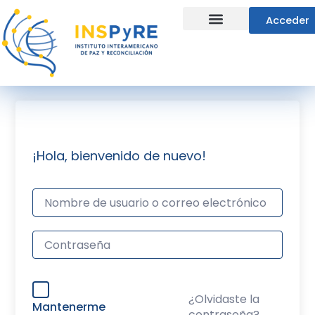
Ir
Acceder
al
contenido
Líneas Estratégicas
¡Hola, bienvenido de nuevo!
¿Olvidaste la
Mantenerme
contraseña?