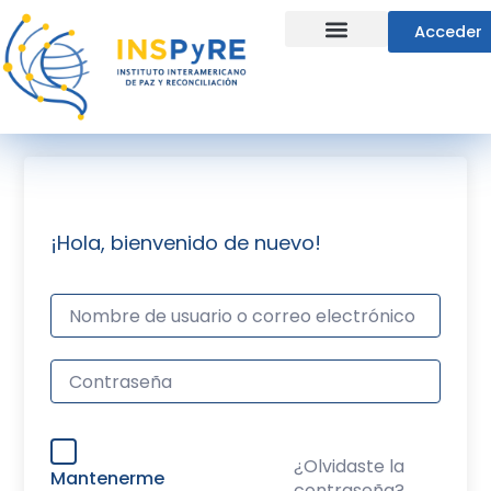
Ir
Acceder
al
contenido
Líneas Estratégicas
¡Hola, bienvenido de nuevo!
¿Olvidaste la
Mantenerme
contraseña?