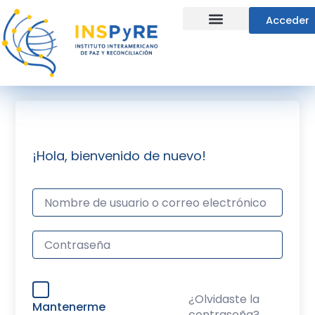
Ir
Acceder
al
contenido
Líneas Estratégicas
¡Hola, bienvenido de nuevo!
¿Olvidaste la
Mantenerme
contraseña?