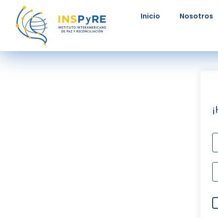
Ir
Inicio
Nosotros
al
contenido
¡