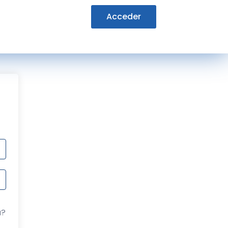
Acceder
a?