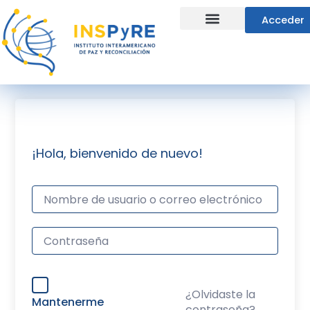
Ir
Acceder
al
contenido
Líneas Estratégicas
¡Hola, bienvenido de nuevo!
¿Olvidaste la
Mantenerme
contraseña?