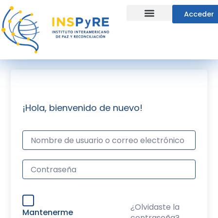
Ir
Acceder
al
contenido
Líneas Estratégicas
¡Hola, bienvenido de nuevo!
¿Olvidaste la
Mantenerme
contraseña?