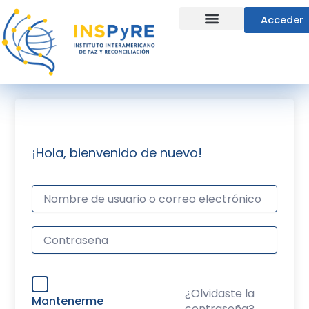
Ir
Acceder
al
contenido
Líneas Estratégicas
¡Hola, bienvenido de nuevo!
¿Olvidaste la
Mantenerme
contraseña?