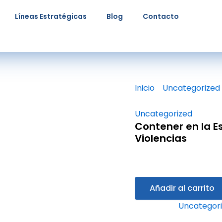
Contener
en
Líneas Estratégicas
Blog
Contacto
la
Esperanza
a
las
Víctimas
de
las
Inicio
/
Uncategorized
Violencias
las Violencias
cantidad
Uncategorized
Contener en la E
Violencias
$
270.00
Añadir al carrito
Categoría:
Uncategor