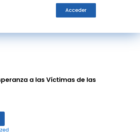
Acceder
/ Contener en la Esperanza a las Víctimas de
speranza a las Víctimas de las
ized