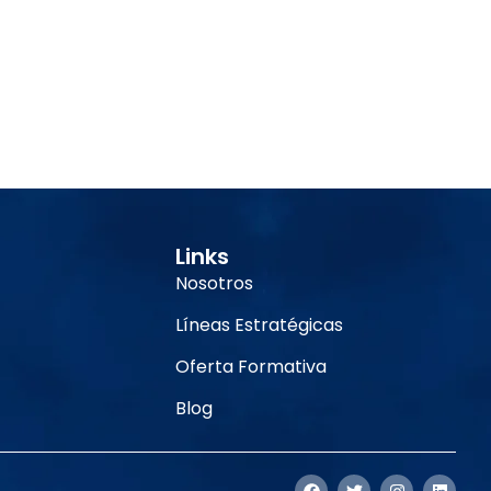
Links
Nosotros
Líneas Estratégicas
Oferta Formativa
Blog
F
T
I
L