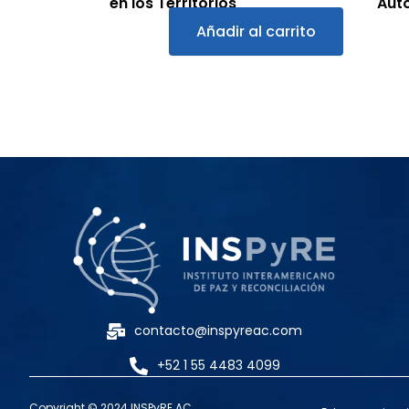
en los Territorios
Auto
Añadir al carrito
$
265.00
$
26
contacto@inspyreac.com
+52 1 55 4483 4099
Copyright © 2024 INSPyRE AC