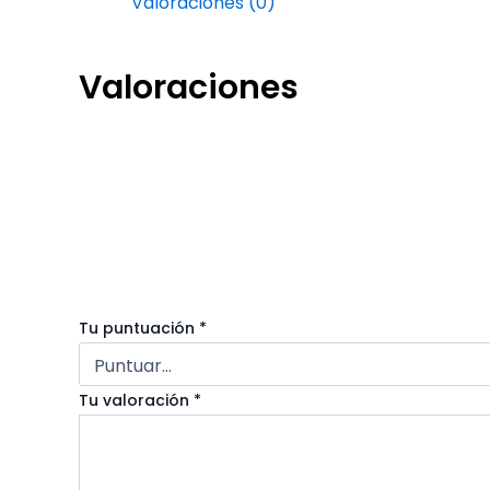
Valoraciones (0)
Valoraciones
No hay valoraciones aún.
Sé el primero en valorar “Contener e
Tu dirección de correo electrónico no será publ
Tu puntuación
*
Tu valoración
*